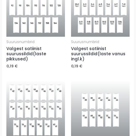
Suurusnumbrid
Suurusnumbrid
Valgest satiinist
Valgest satiinist
suurussildid(laste
suurussildid(laste vanus
pikkused)
ingl.k)
0,19
€
0,19
€