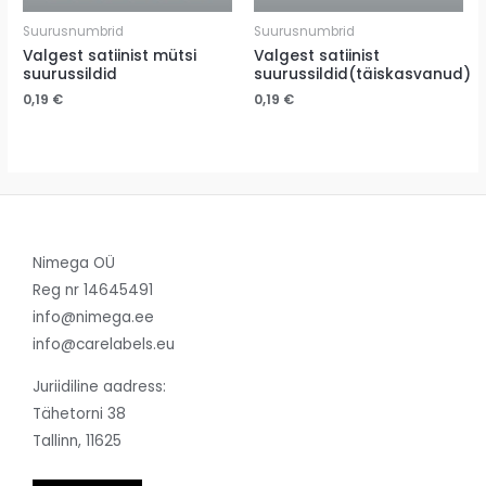
Suurusnumbrid
Suurusnumbrid
Valgest satiinist mütsi
Valgest satiinist
suurussildid
suurussildid(täiskasvanud)
0,19
€
0,19
€
Nimega OÜ
Reg nr 14645491
info@nimega.ee
info@carelabels.eu
Juriidiline aadress:
Tähetorni 38
Tallinn, 11625