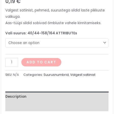
0,19
€
Valgest satiinist, pehmed, suurustega sildid laste pikkuste
valikuga.
Aas-tüüpi sildid sobivad õmbluste vahele kinnitamiseks.
Vali suurus: 40/44-158/164 ATTRIBUTEs
ADD TO CART
SKU:
N/A
Categories:
Suurusnumbrid
,
Valgest satiinist
Description
Additional information