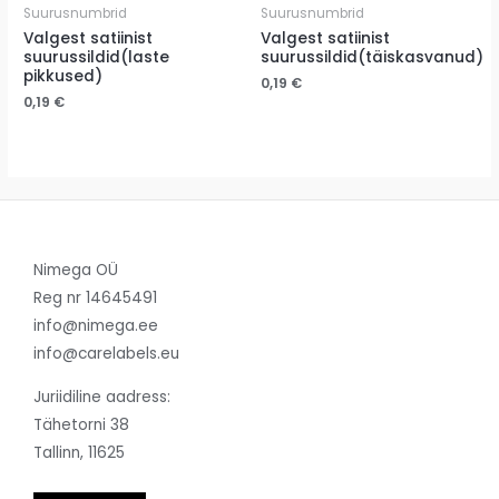
Suurusnumbrid
Suurusnumbrid
Valgest satiinist
Valgest satiinist
suurussildid(laste
suurussildid(täiskasvanud)
pikkused)
0,19
€
0,19
€
Nimega OÜ
Reg nr 14645491
info@nimega.ee
info@carelabels.eu
Juriidiline aadress:
Tähetorni 38
Tallinn, 11625