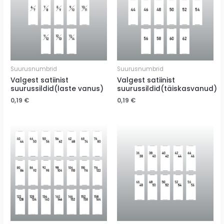
Suurusnumbrid
Suurusnumbrid
Valgest satiinist
Valgest satiinist
suurussildid(laste vanus)
suurussildid(täiskasvanud)
0,19
€
0,19
€