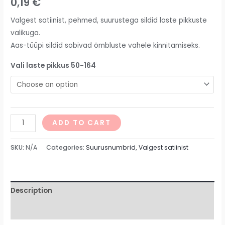
0,19
€
Valgest satiinist, pehmed, suurustega sildid laste pikkuste
valikuga.
Aas-tüüpi sildid sobivad õmbluste vahele kinnitamiseks.
Vali laste pikkus 50-164
ADD TO CART
SKU:
N/A
Categories:
Suurusnumbrid
,
Valgest satiinist
Description
Additional information