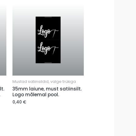
Mustad satiinsildid, valge trükiga
t.
35mm laiune, must satiinsilt.
.
Logo mõlemal pool.
0,40
€