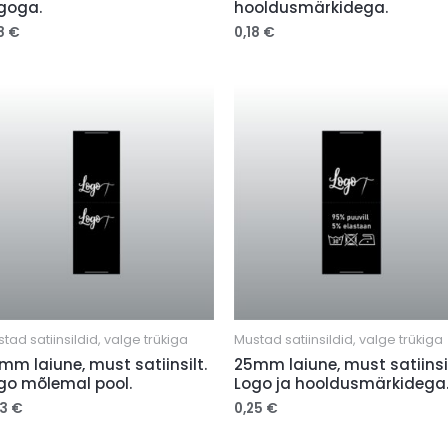
goga.
hooldusmärkidega.
18
€
0,18
€
tad satiinsildid, valge trükiga
Mustad satiinsildid, valge trükiga
mm laiune, must satiinsilt.
25mm laiune, must satiinsil
go mõlemal pool.
Logo ja hooldusmärkidega
23
€
0,25
€