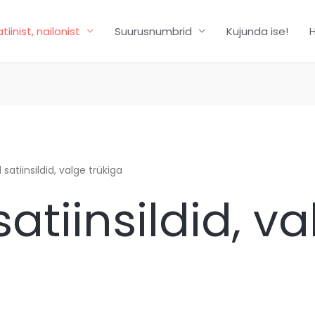
atiinist, nailonist
Suurusnumbrid
Kujunda ise!
H
satiinsildid, valge trükiga
atiinsildid, va