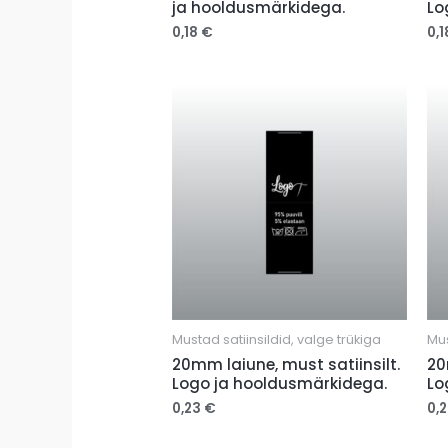
ja hooldusmärkidega.
Lo
0,18
€
0,
Mustad satiinsildid, valge trükiga
Mus
20mm laiune, must satiinsilt.
20
Logo ja hooldusmärkidega.
Lo
0,23
€
0,