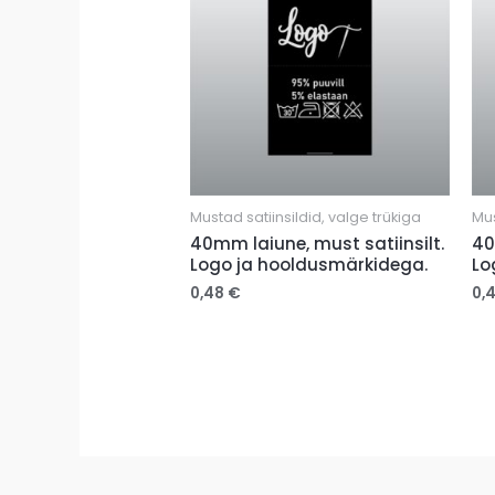
Mustad satiinsildid, valge trükiga
Mus
40mm laiune, must satiinsilt.
40
Logo ja hooldusmärkidega.
Lo
0,48
€
0,