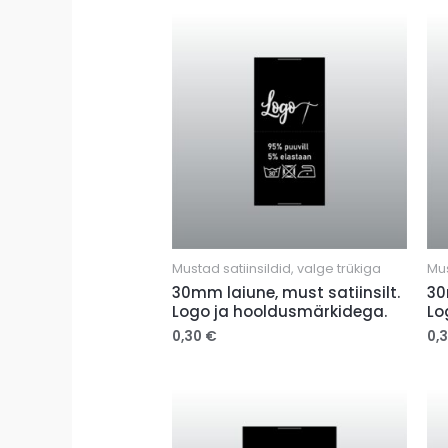
Mustad satiinsildid, valge trükiga
Mus
30mm laiune, must satiinsilt.
30
Logo ja hooldusmärkidega.
Lo
0,30
€
0,