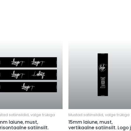
tad satiinsildid, valge trükiga
Mustad satiinsildid, valge trükiga
mm laiune, must,
15mm laiune, must,
risontaalne satiinsilt.
vertikaalne satiinsilt. Logo 