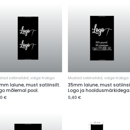
tad satiinsildid, valge trükiga
Mustad satiinsildid, valge trükiga
mm laiune, must satiinsilt.
35mm laiune, must satiinsil
go mõlemal pool.
Logo ja hooldusmärkidega
30
€
0,40
€