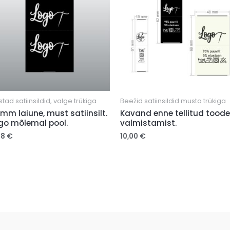
tad satiinsildid, valge trükiga
Beežid satiinsildid musta trükiga
mm laiune, must satiinsilt.
Kavand enne tellitud toode
go mõlemal pool.
valmistamist.
48
€
10,00
€