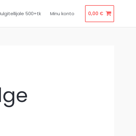
ulgitellijale 500+tk
Minu konto
0,00
€
lge