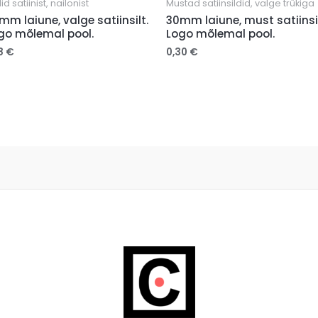
did satiinist, nailonist
Mustad satiinsildid, valge trükiga
mm laiune, valge satiinsilt.
30mm laiune, must satiinsil
go mõlemal pool.
Logo mõlemal pool.
18
€
0,30
€