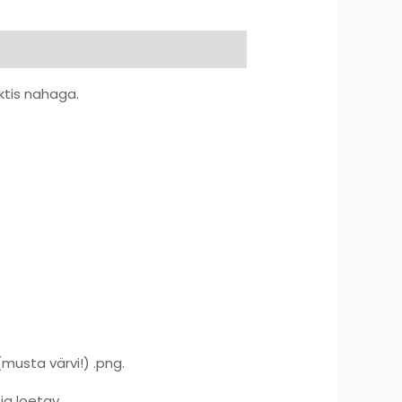
aktis nahaga.
musta värvi!) .png.
ja loetav.