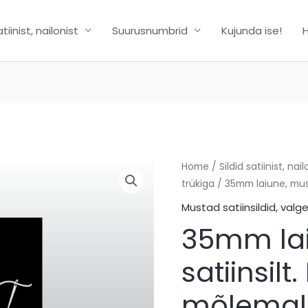
atiinist, nailonist
Suurusnumbrid
Kujunda ise!
H
35mm
Home
/
Sildid satiinist, nail
trükiga
/ 35mm laiune, must
laiune,
must
Mustad satiinsildid, valge
satiinsilt.
35mm lai
Logo
mõlemal
satiinsilt
pool.
mõlemal 
quantity