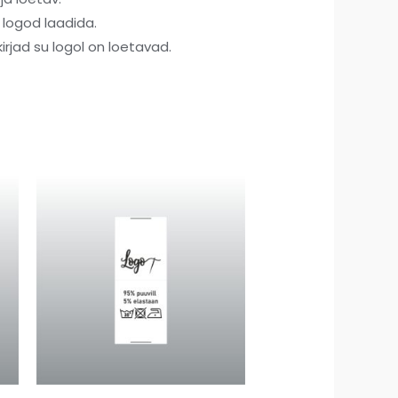
 logod laadida.
kirjad su logol on loetavad.