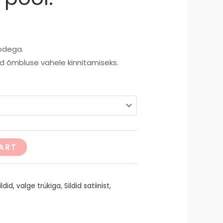
godega.
ud õmbluse vahele kinnitamiseks.
ART
ldid, valge trükiga
,
Sildid satiinist,