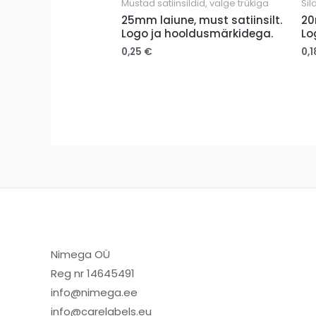
Mustad satiinsildid, valge trükiga
Sil
25mm laiune, must satiinsilt.
20
Logo ja hooldusmärkidega.
Lo
0,25
€
0,
Nimega OÜ
Reg nr 14645491
info@nimega.ee
info@carelabels.eu