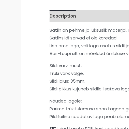
Description
Additional informati
Satiin on pehme ja luksuslik materjal
Satiinsildi servad ei ole karedad.
Lisa oma logo, vali logo asetus sildil ja
Aas-tüüpi silt on mõeldud õmbluse v
Sildi värv: must.
Trüki värv: valge.
Sildi laius: 35mm.
Sildi pikkus kujuneb sildile lisatava
Nõuded logole:
Parima trükitulemuse saan tagada graafi
Pildifailina saadetav logo peab olema
SIIT
leiad tasuta PDFi, kust saad kontrol