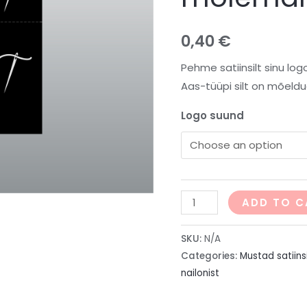
0,40
€
Pehme satiinsilt sinu lo
Aas-tüüpi silt on mõeld
Logo suund
ADD TO C
SKU:
N/A
Categories:
Mustad satiinsi
nailonist