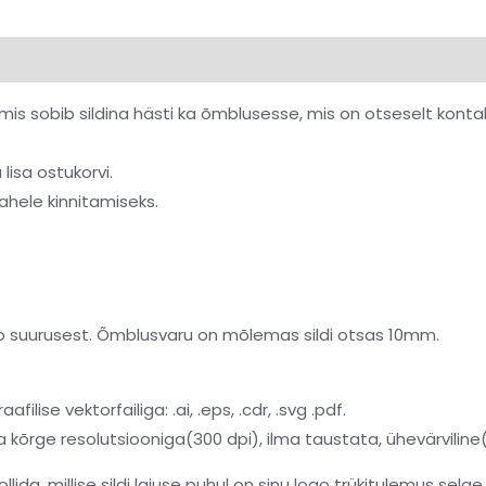
on
, mis sobib sildina hästi ka õmblusesse, mis on otseselt kont
 lisa ostukorvi.
ahele kinnitamiseks.
 logo suurusest. Õmblusvaru on mõlemas sildi otsas 10mm.
lise vektorfailiga: .ai, .eps, .cdr, .svg .pdf.
 kõrge resolutsiooniga(300 dpi), ilma taustata, ühevärviline(
lida, millise sildi laiuse puhul on sinu logo trükitulemus selge 