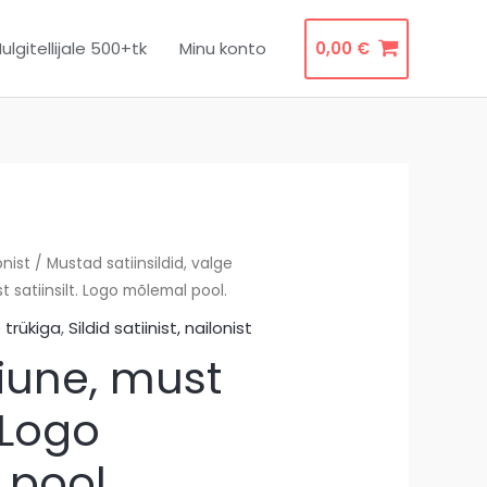
ulgitellijale 500+tk
Minu konto
0,00
€
onist
/
Mustad satiinsildid, valge
 satiinsilt. Logo mõlemal pool.
 trükiga
,
Sildid satiinist, nailonist
une, must
. Logo
pool.