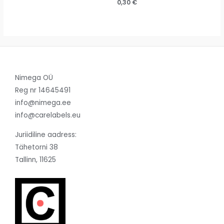
0,30
€
Nimega OÜ
Reg nr 14645491
info@nimega.ee
info@carelabels.eu
Juriidiline aadress:
Tähetorni 38
Tallinn, 11625