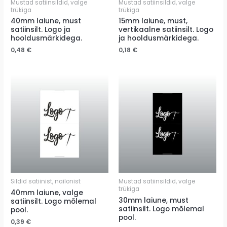
Mustad satiinsildid, valge
Mustad satiinsildid, valge
trükiga
trükiga
40mm laiune, must
15mm laiune, must,
satiinsilt. Logo ja
vertikaalne satiinsilt. Logo
hooldusmärkidega.
ja hooldusmärkidega.
0,48
€
0,18
€
Sildid satiinist, nailonist
Mustad satiinsildid, valge
trükiga
40mm laiune, valge
30mm laiune, must
satiinsilt. Logo mõlemal
satiinsilt. Logo mõlemal
pool.
pool.
0,39
€