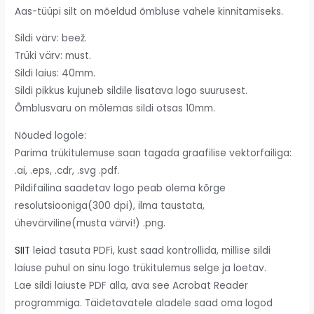
Aas-tüüpi silt on mõeldud õmbluse vahele kinnitamiseks.
Sildi värv: beež.
Trüki värv: must.
Sildi laius: 40mm.
Sildi pikkus kujuneb sildile lisatava logo suurusest.
Õmblusvaru on mõlemas sildi otsas 10mm.
Nõuded logole:
Parima trükitulemuse saan tagada graafilise vektorfailiga:
.ai, .eps, .cdr, .svg .pdf.
Pildifailina saadetav logo peab olema kõrge
resolutsiooniga(300 dpi), ilma taustata,
ühevärviline(musta värvi!) .png.
SIIT
leiad tasuta PDFi, kust saad kontrollida, millise sildi
laiuse puhul on sinu logo trükitulemus selge ja loetav.
Lae sildi laiuste PDF alla, ava see Acrobat Reader
programmiga. Täidetavatele aladele saad oma logod