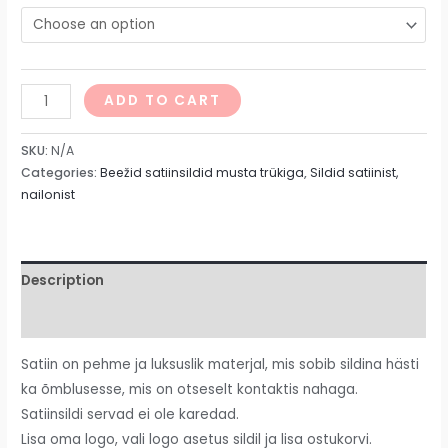
ADD TO CART
SKU:
N/A
Categories:
Beežid satiinsildid musta trükiga
,
Sildid satiinist,
nailonist
Description
Additional information
Satiin on pehme ja luksuslik materjal, mis sobib sildina hästi
ka õmblusesse, mis on otseselt kontaktis nahaga.
Satiinsildi servad ei ole karedad.
Lisa oma logo, vali logo asetus sildil ja lisa ostukorvi.