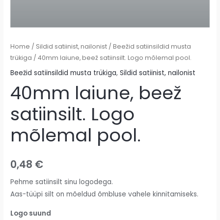
Home
/
Sildid satiinist, nailonist
/
Beežid satiinsildid musta
trükiga
/ 40mm laiune, beež satiinsilt. Logo mõlemal pool.
Beežid satiinsildid musta trükiga
,
Sildid satiinist, nailonist
40mm laiune, beež
satiinsilt. Logo
mõlemal pool.
0,48
€
Pehme satiinsilt sinu logodega.
Aas-tüüpi silt on mõeldud õmbluse vahele kinnitamiseks.
Logo suund