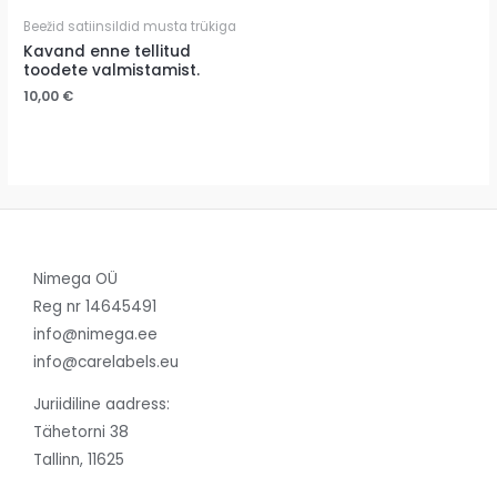
Beežid satiinsildid musta trükiga
Kavand enne tellitud
toodete valmistamist.
10,00
€
Nimega OÜ
Reg nr 14645491
info@nimega.ee
info@carelabels.eu
Juriidiline aadress:
Tähetorni 38
Tallinn, 11625