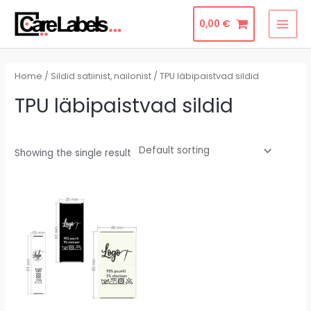
Skip
MAI
0,00
€
to
MEN
content
Home
/
Sildid satiinist, nailonist
/ TPU läbipaistvad sildid
TPU läbipaistvad sildid
Showing the single result